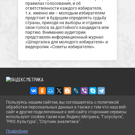
правилах голосования, и об
ответственности каждого избирателя,
т.к. именно им – молодым избирателям
предстоит в будущем определять судьбу
страны, приходя на выборы и отдавая
свои голоса за достойного кандидата или
партию. Вниманию аудитории
представлен информационный журнал
«Шпаргалка для молодого избирателя» и
видеоролик «Советы избирателю».
Пользуясь нашим сайтом, вы соглашаетесь с политикой
обработки персональных данных а также с тем что наш веб-
2026 Г. SHENBIBL.RU
сайт и другие подключенные к веб-сайту сторонние сервисы
ВХОД
используют cookies такие как Яндекс Метрика, "Госуслуги",
КАРТА САЙТА
"PRO.Культура", "Спутник аналитика".
^
ПОЛИТИКА ОБРАБОТКИ ПЕРСОНАЛЬНЫХ ДАННЫХ
Подробнее