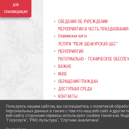
для
слабовидящих
СВЕДЕНИЯ ОБ УЧРЕЖДЕНИИ
МЕРОПРИЯТИЯ В ЧЕСТЬ ПРАЗДНОВАНИЯ
Пушкинская карта
УСЛУГИ "МБУК ШЕНКУРСКАЯ ЦБС"
МЕРОПРИЯТИЯ
МАТЕРИАЛЬНО - ТЕХНИЧЕСКОЕ ОБЕСПЕ
ВАЖНО
ИНОЕ
ОБРАЩЕНИЯ ГРАЖДАН
ДОСТУПНАЯ СРЕДА
КОНТАКТЫ
РЕЖИМ РАБОТЫ СТРУКТУРНЫХ ПОДРА
Пользуясь нашим сайтом, вы соглашаетесь с политикой обрабо
персональных данных а также с тем что наш веб-сайт и другие
веб-сайту сторонние сервисы используют cookies такие как Янд
"Госуслуги", "PRO.Культура", "Спутник аналитика".