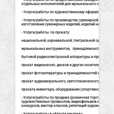
отдельных исполнителей для музыкального оформлен
- Услуги/работы по художественному оформлению ку
- Услуги/работы по производству сувенирной и друго
изготовление сувенирных изделий, изделий народных
- Услуги/работы по прокату:
национальной, карнавальной, театральной одежды, об
музыкальных инструментов, принадлежностей к ним и
бытовой радиоэлектронной аппаратуры и принадлежно
прокат видеокассет, дисков и других носителей инфор
прокат фотоаппаратуры и принадлежностей к ней;
прокат аудиовизуального, светотехнического и звуко
проката инвентаря, оборудования (спортивного, детск
- Услуги/работы по продаже (розничная торговля) су
художественных промыслов, видеофильмов и фильмов 
конкурсов, мастер-классов, репетиций художественны
- Услуги/работы в области рекламы;