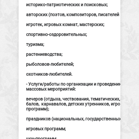
историко-патриотических и поисковых;
авторских (поэтов, композиторов, писателей и т.д.);
игротек, игровых комнат, мастерских;
спортивно-оздоровительных;
туризма;
растениеводства;
рыболовов-любителей;
охотников-любителей.
- Услуги/работы по организации и проведению различ
массовых мероприятий:
вечеров (отдыха, чествования, тематических, выпускн
балов, карнавалов, детских утренников, игровых и д
программ);
праздников (национальных, государственных, традици
игровых программ;
шоу-программ;