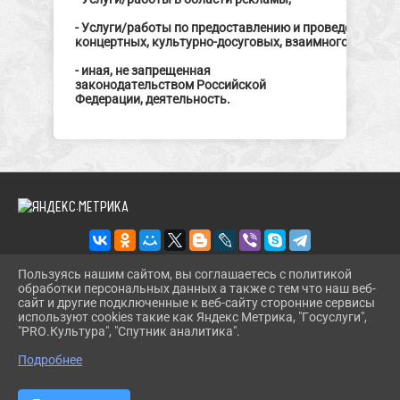
- Услуги/работы по предоставлению и проведению ра
концертных, культурно-досуговых, взаимного сотрудни
- иная, не запрещенная
законодательством Российской
Федерации, деятельность.
Пользуясь нашим сайтом, вы соглашаетесь с политикой
обработки персональных данных а также с тем что наш веб-
2026 Г. SHENBIBL.RU
сайт и другие подключенные к веб-сайту сторонние сервисы
ВХОД
используют cookies такие как Яндекс Метрика, "Госуслуги",
КАРТА САЙТА
"PRO.Культура", "Спутник аналитика".
^
ПОЛИТИКА ОБРАБОТКИ ПЕРСОНАЛЬНЫХ ДАННЫХ
Подробнее
СДЕЛАНО НА KUBCMS