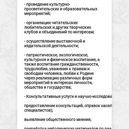
- проведение культурно-
просветительских и образовательных
мероприятий;
- организация читательских
любительских и других творческих
клубов и объединений по интересам;
- осуществление выставочной и
издательской деятельности;
- патриотическое, экологическое,
культурное и физическое воспитание, а
также воспитание гражданственности,
трудолюбия, уважения к правам и
свободам человека, любви к Родине
через реализацию различных форм
мероприятий в интересах личности,
общества и государства;
- Консультативные услуги и научно-исследовательски
предоставление консультаций, справок населению/ор
специалистов);
выявление общественного мнения;
разработка методических материалов по различным а