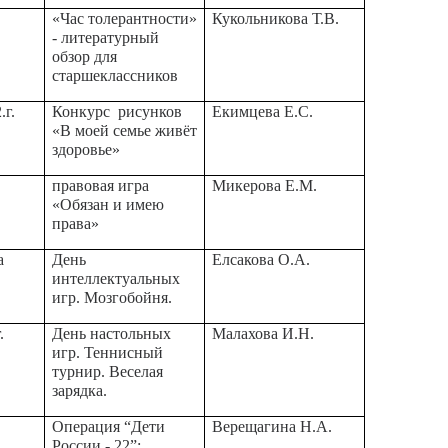
«Час толерантности»
Кукольникова Т.В.
- литературный
обзор для
старшеклассников
.г.
Конкурс рисунков
Екимцева Е.С.
«В моей семье живёт
здоровье»
правовая игра
Микерова Е.М.
«Обязан и имею
права»
а
День
Елсакова О.А.
интеллектуальных
игр. Мозгобойня.
.
День настольных
Малахова И.Н.
игр. Теннисный
турнир. Веселая
зарядка.
Операция “Дети
Верещагина Н.А.
России - 22”: