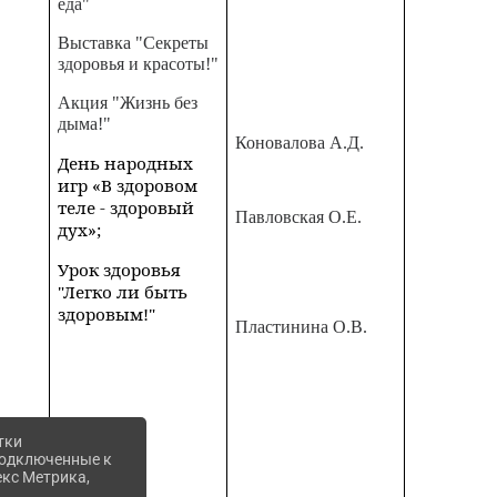
еда"
Выставка "Секреты
здоровья и красоты!"
Акция "Жизнь без
дыма!"
Коновалова А.Д.
День народных
игр «В здоровом
теле - здоровый
Павловская О.Е.
дух»;
Урок здоровья
"Легко ли быть
здоровым!"
Пластинина О.В.
тки
 подключенные к
екс Метрика,