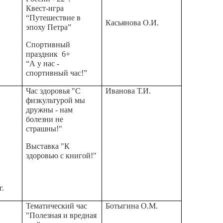
Квест-игра
“Путешествие в
Касьянова О.И.
эпоху Петра”
Спортивный
праздник 6+
“А у нас -
спортивный час!”
Час здоровья "С
Иванова Т.И.
физкультурой мы
дружны - нам
болезни не
страшны!"
Выставка "К
здоровью с книгой!"
г.
Тематический час
Ботыгина О.М.
"Полезная и вредная