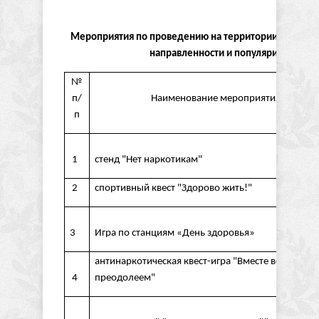
Мероприятия по проведению на территории Шенкурск
направленности и популяризации здо
№
п/
Наименование мероприятия
п
1
стенд "Нет наркотикам"
2
спортивный квест "Здорово жить!"
3
Игра по станциям «День здоровья»
антинаркотическая квест-игра "Вместе все
4
преодолеем"