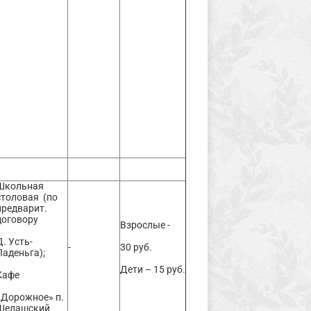
Школьная
столовая (по
предварит.
договору
Взрослые -
Д. Усть-
-
30 руб.
Паденьга);
Дети – 15 руб.
Кафе
«Дорожное» п.
Шелашский