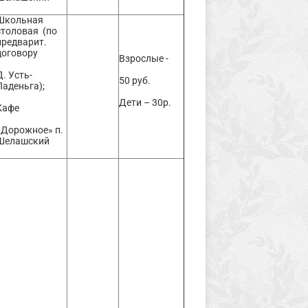
Школьная
столовая (по
предварит.
договору
Взрослые -
Д. Усть-
50 руб.
Паденьга);
Дети – 30р.
Кафе
«Дорожное» п.
Шелашский