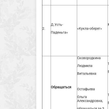
Д.Усть-
2.
«Кукла-оберег»
Паденьга»
Сковородкина
Людмила
Витальевна
Обращаться
Остафьева
Ольга
Александровна,
обращаться за 3