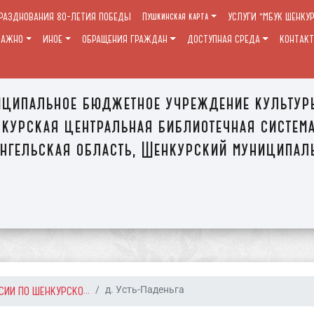
ПРАЗДНОВАНИЯ 80-ЛЕТИЯ ПОБЕДЫ
Пушкинская карта
УСЛУГИ "МБУК ШЕНКУ
ВАЖНО
ИНОЕ
ОБРАЩЕНИЯ ГРАЖДАН
ДОСТУПНАЯ СРЕДА
КОНТАК
ципальное бюджетное учреждение культур
курская центральная библиотечная систем
нгельская область, Шенкурский муниципал
СИИ ПО ШЕНКУРСКО...
д. Усть-Паденьга