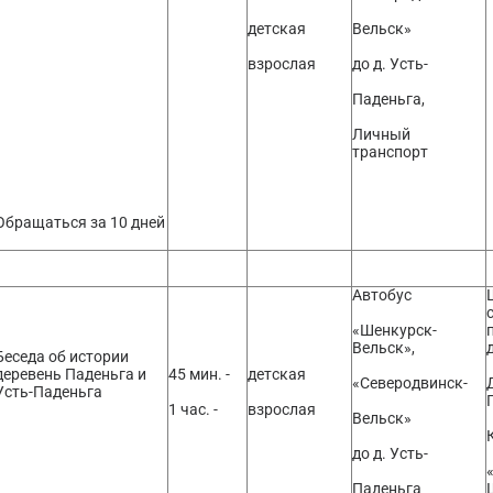
детская
Вельск»
взрослая
до д. Усть-
Паденьга,
Личный
транспорт
Обращаться за 10 дней
Автобус
«Шенкурск-
Вельск»,
Беседа об истории
деревень Паденьга и
45 мин. -
детская
«Северодвинск-
Усть-Паденьга
1 час. -
взрослая
Вельск»
до д. Усть-
Паденьга