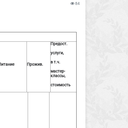
84
Предост.
услуги,
в т.ч.
Питание
Прожив.
мастер-
классы,
стоимость