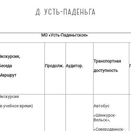
Д. УСТЬ-ПАДЕНЬГА
МО «Усть-Паденьгское»
Экскурсия,
Транспортная
Беседа
Продолж.
Аудитор.
доступность
Маршрут
Экскурсия
(в учебное время)
Автобус
«Шенкурск-
Вельск»,
«Северодвинск-