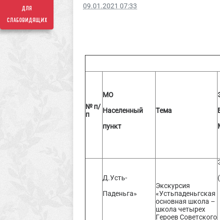
09.01.2021 07:33
для
слабовидящих
МО
№ п/
Населенный
Тема
п
пункт
Д.Усть-
Экскурсия
Паденьга»
«Устьпаденьгская
основная школа –
школа четырех
Героев Советского