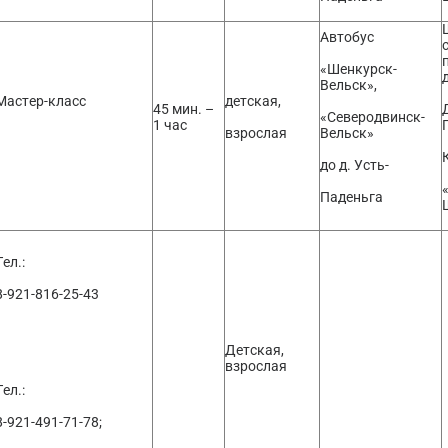
Автобус
«Шенкурск-
Вельск»,
Мастер-класс
детская,
45 мин. –
«Северодвинск-
1 час
взрослая
Вельск»
до д. Усть-
Паденьга
Тел.:
8-921-816-25-43
Детская,
взрослая
Тел.:
8-921-491-71-78;