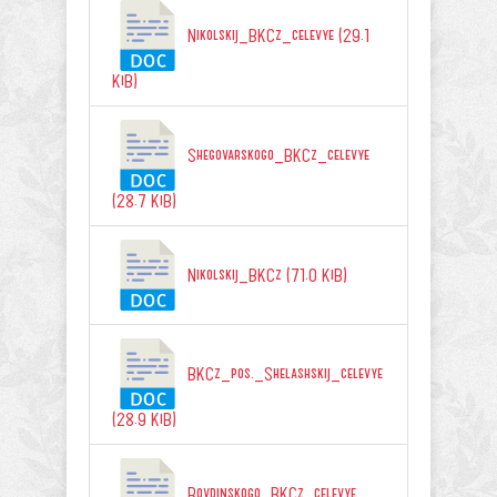
Nikolskij_BKCz_celevye (29.1
KiB)
Shegovarskogo_BKCz_celevye
(28.7 KiB)
Nikolskij_BKCz (71.0 KiB)
BKCz_pos._Shelashskij_celevye
(28.9 KiB)
Rovdinskogo_BKCz_celevye