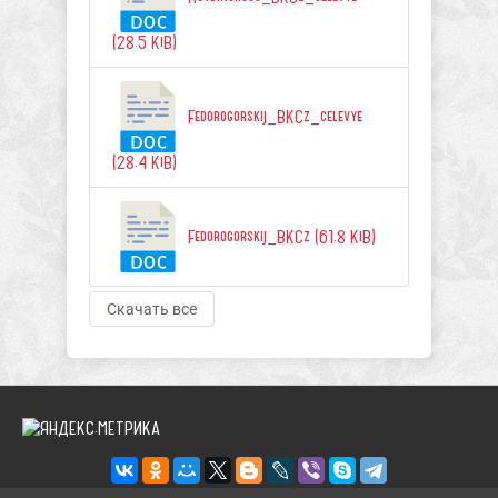
(28.5 KiB)
Fedorogorskij_BKCz_celevye
(28.4 KiB)
Fedorogorskij_BKCz (61.8 KiB)
Скачать все