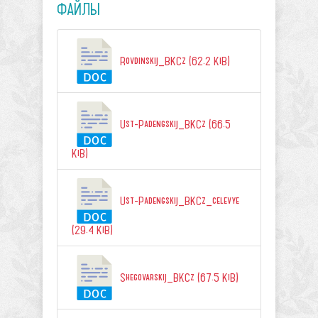
ФАЙЛЫ
Rovdinskij_BKCz (62.2 KiB)
Ust-Padengskij_BKCz (66.5
KiB)
Ust-Padengskij_BKCz_celevye
(29.4 KiB)
Shegovarskij_BKCz (67.5 KiB)